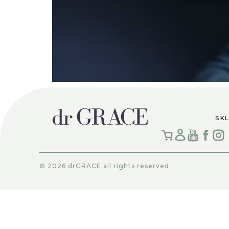
W połowie dwudziestego wieku podręczniki m
medycznego punktu widzenia uważano je za o
zaledwie u 4-5% przebadanych osób, w Europi
SKL
dawnego […]
© 2026 drGRACE all rights reserved.