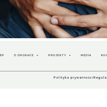
edyczne omawiały grzybice wywołane przez grzyby z rodzaj
bojętne dla organizmu człowieka. W tym czasie w USA obe
e spotykano je sporadycznie. Po sześćdziesięciu latach in
EP
O DRGRACE
PROJEKTY
MEDIA
KU
Polityka prywatności
Regula