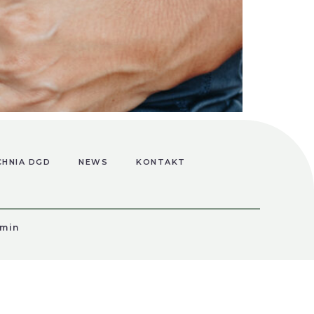
u Candida jedynie marginalnie. Z
cność drożdżaków można było stwierdzić
tensywnego rozwoju cywilizacji, zaburzenia
CHNIA DGD
NEWS
KONTAKT
min