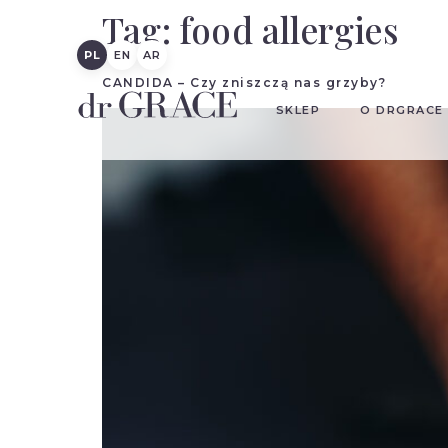
Tag:
food allergies
PL
EN
AR
CANDIDA – Czy zniszczą nas grzyby?
SKLEP
O DRGRACE