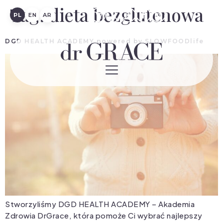
Tag:
dieta bezglutenowa
PL
EN
AR
DGD HEALTH ACADEMY powered by SLOWFOODlife
Stworzyliśmy DGD HEALTH ACADEMY – Akademia
Zdrowia DrGrace, która pomoże Ci wybrać najlepszy