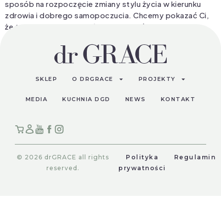
sposób na rozpoczęcie zmiany stylu życia w kierunku
zdrowia i dobrego samopoczucia. Chcemy pokazać Ci,
że to ty tu rządzisz! Możesz panować nad swoim
zdrowiem i dobrym samopoczuciem. W pierwszych
trzech odcinkach pokażemy Ci informacje, które naszym
zdaniem mogą być dla Ciebie […]
SKLEP
O DRGRACE
PROJEKTY
MEDIA
KUCHNIA DGD
NEWS
KONTAKT
© 2026 drGRACE all rights
Polityka
Regulamin
reserved.
prywatności