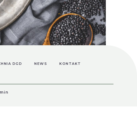
cej. Będziemy po niej jak nowi. Autor:
nizmu. Według badań tok­sykologicznych,
CHNIA DGD
NEWS
KONTAKT
w do żyw­ności. Taka […]
min