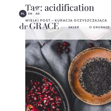
Tag:
acidification
PL
EN
AR
WIELKI POST – KURACJA OCZYSZCZAJĄCA
SKLEP
O DRGRACE