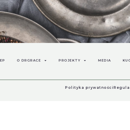
ego to idealny czas na przeprowadzenie kuracji oczyszczają
 najmniejszy kęs poży­wienia ma wpływ na ogólny stan orga
EP
O DRGRACE
PROJEKTY
MEDIA
KU
ramów różnych związków chemicznych pod postacią dodatkó
Polityka prywatności
Regula