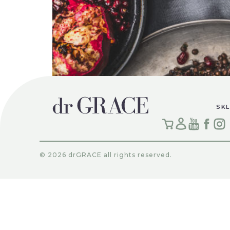
Wiosną odradzamy się jak cała przyroda. Dlat
Grażyna Pająk – dr nauk biologicznych Nawet
SKL
rocznie zjadamy od czterech do ośmiu kilog
© 2026 drGRACE all rights reserved.